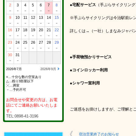
●宅配サービス
（手ぶらサイクリング
2
3
4
5
6
7
8
－
－
－
－
－
－
－
9
10
11
12
13
14
15
※手ぶらサイクリングは今治駅前レ
－
－
－
－
－
－
－
16
17
18
19
20
21
22
詳しくは→（一社）しまなみジャパン（08
－
－
－
－
－
－
－
23
24
25
26
27
28
29
－
－
－
－
－
－
－
30
31
●手荷物預かりサービス
－
－
2026年7月
2026年9月
●コインロッカー利用
○…十分な数の空室あり
△…残り3部屋以下
●シャワー室利用
╳…満室
－…予約不可
お問合せや変更の方は、お電
話にてご連絡お願いいたしま
ご迷惑をお掛けしますが、ご理解と
す。
TEL:0898-41-3196
宿泊営業終了のお知らせ