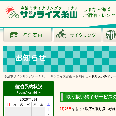
今治市サイクリングターミナル
しまなみ海道
ご宿泊・レンタ
今治市サイクリングターミナル サンライズ糸山
>
お知らせ
>
取り扱い終了サ
宿泊予約状況
Room Availability
取り扱い終了サービス
2026年8月
日
月
火
水
木
金
土
2
月28日
をもって
以下の取り扱いが終
1
－