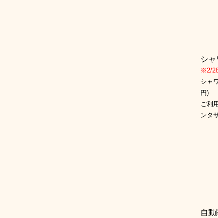
シャ
※2/
シャ
円)
ご利
ンタ
自動