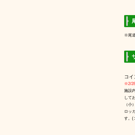
※尾
コイ
※2/
施設
して
（小
ロッ
す。(