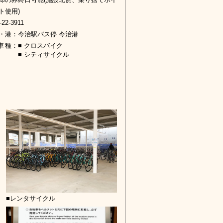
ト使用)
-22-3911
・港
：
今治駅バス停 今治港
車種
：
■ クロスバイク
■ シティサイクル
■レンタサイクル