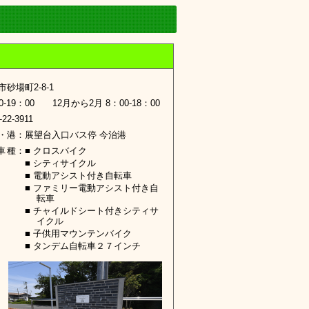
市砂場町2-8-1
0-19：00 12月から2月 8：00-18：00
-22-3911
・港
：
展望台入口バス停 今治港
車種
：
■ クロスバイク
■ シティサイクル
■ 電動アシスト付き自転車
■ ファミリー電動アシスト付き自
転車
■ チャイルドシート付きシティサ
イクル
■ 子供用マウンテンバイク
■ タンデム自転車２７インチ