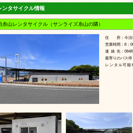
レンタサイクル情報
治糸山レンタサイクル（サンライズ糸山の隣）
住所
：
今治
営業時間
：
8：0
連絡先
：
0848
最寄りのバス停
レンタル可能