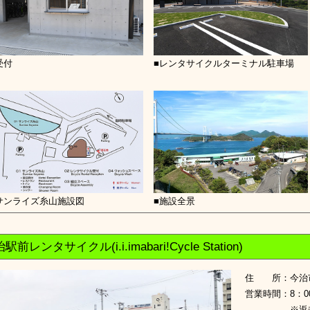
受付
■レンタサイクルターミナル駐車場
サンライズ糸山施設図
■施設全景
駅前レンタサイクル(i.i.imabari!Cycle Station)
住所
：
今治
営業時間
：
8：0
※返