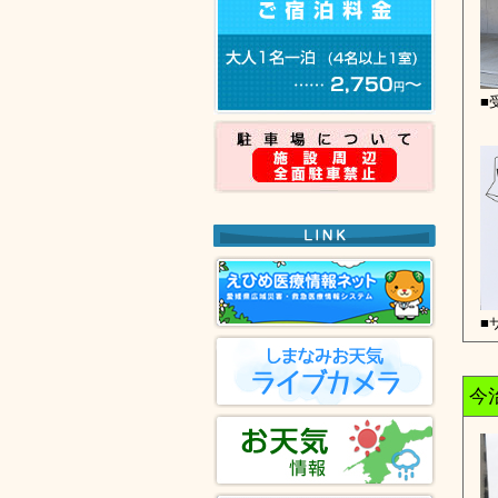
■
■
今治