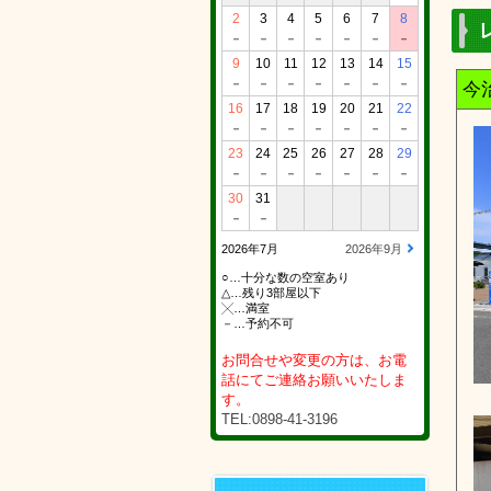
2
3
4
5
6
7
8
－
－
－
－
－
－
－
9
10
11
12
13
14
15
－
－
－
－
－
－
－
今
16
17
18
19
20
21
22
－
－
－
－
－
－
－
23
24
25
26
27
28
29
－
－
－
－
－
－
－
30
31
－
－
2026年7月
2026年9月
○…十分な数の空室あり
△…残り3部屋以下
╳…満室
－…予約不可
お問合せや変更の方は、お電
話にてご連絡お願いいたしま
す。
TEL:0898-41-3196