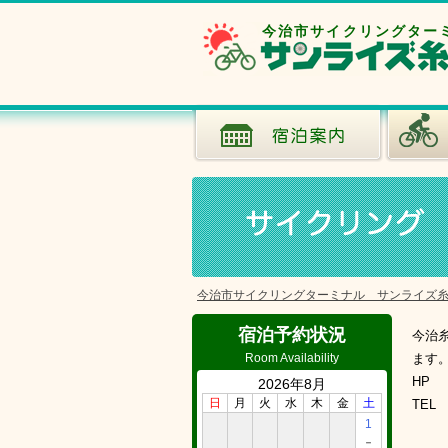
今治市サイクリングター
今治市サイクリングターミナル サンライズ
宿泊予約状況
今治
Room Availability
ます
HP
2026年8月
日
月
火
水
木
金
土
TEL
1
－