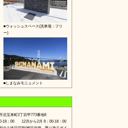
■ウォッシュスペース(洗車場：フリ
ー)
■しまなみモニュメント
市北宝来町2丁目甲773番地8
0-19：00 12月から2月 8：00-18：00
却のみ終日可能(施設北側、乗り捨てポイ