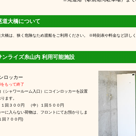
尾道大橋について
道大橋は、狭く危険なため渡船をご利用ください。 ※時刻表や料金など詳し
サンライズ糸山内 利用可能施設
ンロッカー
28をもって終了
内（シャワールーム入口）にコインロッカーを設置
おります。
）１回３００円 （中）１回５００円
カーに入らない荷物は、フロントにてお預かりしま
１回７００円)