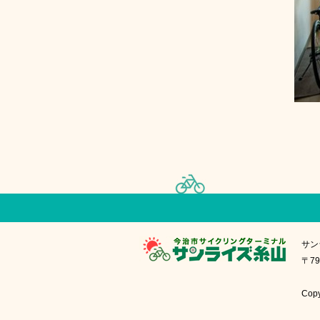
サン
〒79
Cop