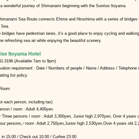
a wonderful journey of Shimanami beginning with the Sunrise Itoyama.
himanami Sea Route connects Ehime and Hiroshima with a series of bridges w
 Sea.
 bridges have pedestrian lanes, it’s a good place to enjoy cycling and walkin
he refreshing sea air while enjoying the beautiful scenery.
ise Itoyama Hotel
41-3196 (Available 7am to 9pm)
vation requirement : Date / Numbers of people / Name / Address / Telephone
iting list policy
 Room
or each person, including tax)
rson / room : Adult 4,400yen.
 Three persons / room : Adult 3,300yen, Junior high 2,970yen, Over 4 years 
four persons／room :Adult 2,750yen,Junior high 2,530yen,Over 4 years old 2,
 in 15:00 / Check out 10:00 / Curfew 23:00