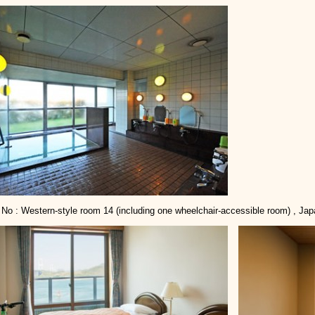
No : Western-style room 14 (including one wheelchair-accessible room) , Ja