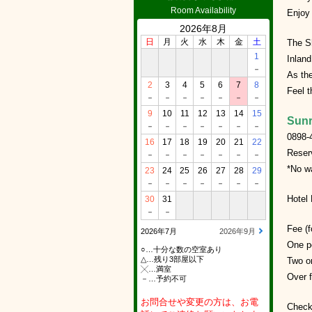
Room Availability
Enjoy 
2026年8月
日
月
火
水
木
金
土
The S
1
Inland
－
As the
2
3
4
5
6
7
8
Feel t
－
－
－
－
－
－
－
9
10
11
12
13
14
15
Sunr
－
－
－
－
－
－
－
0898-
16
17
18
19
20
21
22
Reser
－
－
－
－
－
－
－
*No wa
23
24
25
26
27
28
29
－
－
－
－
－
－
－
Hotel
30
31
－
－
Fee (f
2026年7月
2026年9月
One pe
○…十分な数の空室あり
△…残り3部屋以下
Two or
╳…満室
Over 
－…予約不可
お問合せや変更の方は、お電
Check