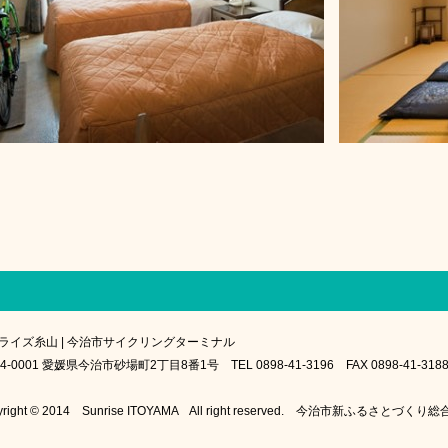
ライズ糸山 | 今治市サイクリングターミナル
4-0001 愛媛県今治市砂場町2丁目8番1号 TEL 0898-41-3196 FAX 0898-41-318
yright © 2014 Sunrise ITOYAMA All right reserved. 今治市新ふるさとづく