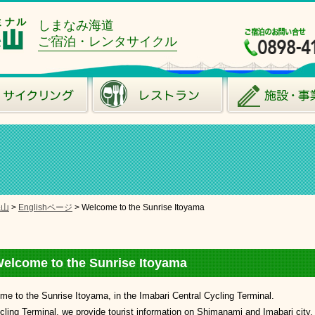
ミナル
しまなみ海道
ご宿泊・レンタサイクル
糸山
>
Englishページ
>
Welcome to the Sunrise Itoyama
elcome to the Sunrise Itoyama
e to the Sunrise Itoyama, in the Imabari Central Cycling Terminal.
ling Terminal, we provide tourist information on Shimanami and Imabari city.