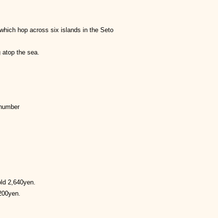
hich hop across six islands in the Seto
g atop the sea.
 number
old 2,640yen.
200yen.