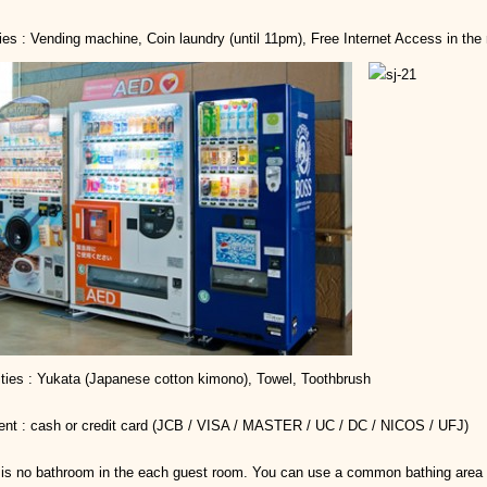
ties : Vending machine, Coin laundry (until 11pm), Free Internet Access in the
ties : Yukata (Japanese cotton kimono), Towel, Toothbrush
nt : cash or credit card (JCB / VISA / MASTER / UC / DC / NICOS / UFJ)
 is no bathroom in the each guest room. You can use a common bathing area f