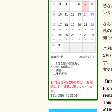
2
3
4
5
6
7
8
急な
－
－
－
－
－
－
－
ンタ
9
10
11
12
13
14
15
－
－
－
－
－
－
－
なお
16
17
18
19
20
21
22
－
－
－
－
－
－
－
風の
23
24
25
26
27
28
29
知ら
－
－
－
－
－
－
－
30
31
ご利
－
－
5月
2026年7月
2026年9月
す。
○…十分な数の空室あり
△…残り3部屋以下
変更
╳…満室
－…予約不可
【Inf
お問合せや変更の方は、お電
話にてご連絡お願いいたしま
From
す。
rent
TEL:0898-41-3196
This
※The