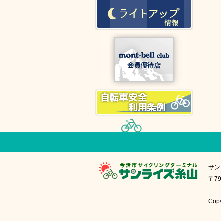
サン
〒79
Cop