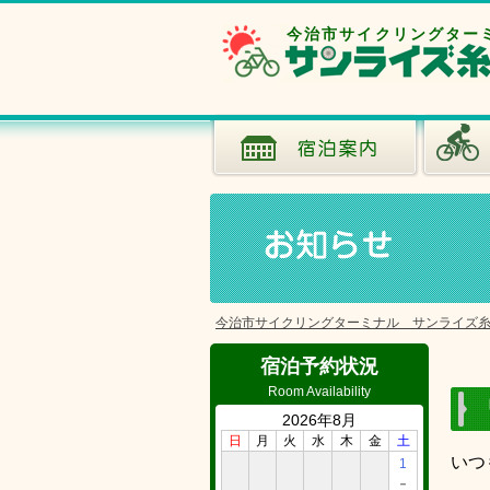
今治市サイクリングター
今治市サイクリングターミナル サンライズ
宿泊予約状況
Room Availability
2026年8月
日
月
火
水
木
金
土
いつ
1
－