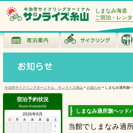
今治市サイクリングターミナル
しまなみ海道
ご宿泊・レンタ
今治市サイクリングターミナル サンライズ糸山
>
お知らせ
>
しまなみ過所旗
宿泊予約状況
Room Availability
しまなみ過所旗ヘッド
2026年8月
日
月
火
水
木
金
土
当館でしまなみ過
1
－