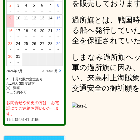
を販売しておりま
2
3
4
5
6
7
8
－
－
－
－
－
－
－
過所旗とは、戦国
9
10
11
12
13
14
15
－
－
－
－
－
－
－
る船へ発行してい
16
17
18
19
20
21
22
－
－
－
－
－
－
－
全を保証されてい
23
24
25
26
27
28
29
－
－
－
－
－
－
－
しまなみ過所旗ヘ
30
31
－
－
軍の過所旗に因み
2026年7月
2026年9月
い、来島村上海賊
○…十分な数の空室あり
△…残り3部屋以下
交通安全の御祈願
╳…満室
－…予約不可
お問合せや変更の方は、お電
話にてご連絡お願いいたしま
す。
TEL:0898-41-3196