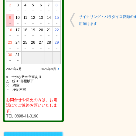
2
3
4
5
6
7
8
－
－
－
－
－
－
－
サイクリング・パラダイス愛顔の
9
10
11
12
13
14
15
－
－
－
－
－
－
－
用頂けます
16
17
18
19
20
21
22
－
－
－
－
－
－
－
23
24
25
26
27
28
29
－
－
－
－
－
－
－
30
31
－
－
2026年7月
2026年9月
○…十分な数の空室あり
△…残り3部屋以下
╳…満室
－…予約不可
お問合せや変更の方は、お電
話にてご連絡お願いいたしま
す。
TEL:0898-41-3196