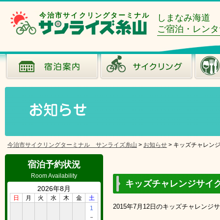
今治市サイクリングターミナル
しまなみ海道
ご宿泊・レンタ
今治市サイクリングターミナル サンライズ糸山
>
お知らせ
>
キッズチャレン
宿泊予約状況
Room Availability
キッズチャレンジサイ
2026年8月
日
月
火
水
木
金
土
2015年7月12日のキッズチャレン
1
－