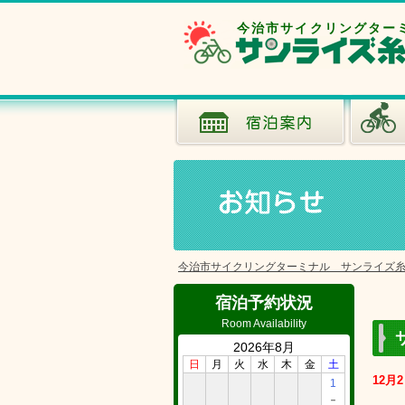
今治市サイクリングター
今治市サイクリングターミナル サンライズ
宿泊予約状況
Room Availability
2026年8月
日
月
火
水
木
金
土
12月
1
－