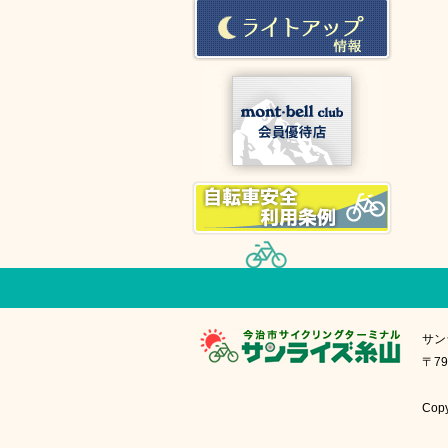
サン
〒79
Cop