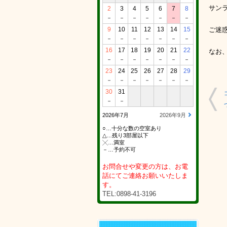
サン
2
3
4
5
6
7
8
－
－
－
－
－
－
－
9
10
11
12
13
14
15
ご迷
－
－
－
－
－
－
－
16
17
18
19
20
21
22
なお
－
－
－
－
－
－
－
23
24
25
26
27
28
29
－
－
－
－
－
－
－
30
31
－
－
2026年7月
2026年9月
○…十分な数の空室あり
△…残り3部屋以下
╳…満室
－…予約不可
お問合せや変更の方は、お電
話にてご連絡お願いいたしま
す。
TEL:0898-41-3196