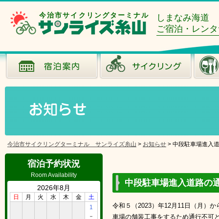
今治市サイクリングターミナル
しまなみ海道
ご宿泊・レンタ
今治市サイクリングターミナル サンライズ糸山
>
お知らせ
>
中段駐車場進入道路
宿泊予約状況
Room Availability
中段駐車場進入道路の通行
2026年8月
日
月
火
水
木
金
土
令和５（2023）年12月11日（
1
－
車場の舗装工事をするため通行不可