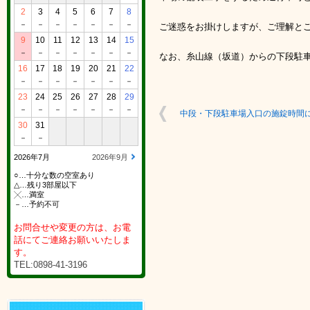
2
3
4
5
6
7
8
－
－
－
－
－
－
－
ご迷惑をお掛けしますが、ご理解と
9
10
11
12
13
14
15
－
－
－
－
－
－
－
なお、糸山線（坂道）からの下段駐
16
17
18
19
20
21
22
－
－
－
－
－
－
－
23
24
25
26
27
28
29
－
－
－
－
－
－
－
中段・下段駐車場入口の施錠時間につい
30
31
－
－
2026年7月
2026年9月
○…十分な数の空室あり
△…残り3部屋以下
╳…満室
－…予約不可
お問合せや変更の方は、お電
話にてご連絡お願いいたしま
す。
TEL:0898-41-3196