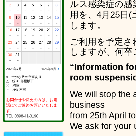
ルス感染症の感
2
3
4
5
6
7
8
－
－
－
－
－
－
－
用を、4月25日
9
10
11
12
13
14
15
します。
－
－
－
－
－
－
－
16
17
18
19
20
21
22
－
－
－
－
－
－
－
ご利用を予定さ
23
24
25
26
27
28
29
－
－
－
－
－
－
－
しますが、何卒
30
31
－
－
“Information f
2026年7月
2026年9月
room suspensi
○…十分な数の空室あり
△…残り3部屋以下
╳…満室
－…予約不可
We will stop th
お問合せや変更の方は、お電
business
話にてご連絡お願いいたしま
す。
from 25th April 
TEL:0898-41-3196
We ask for your 