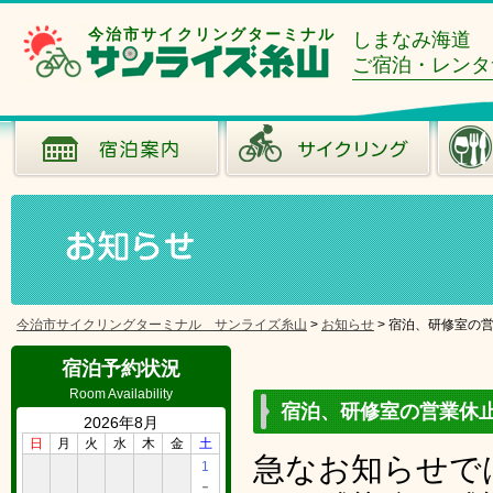
今治市サイクリングターミナル
しまなみ海道
ご宿泊・レンタ
今治市サイクリングターミナル サンライズ糸山
>
お知らせ
>
宿泊、研修室の
宿泊予約状況
Room Availability
宿泊、研修室の営業休
2026年8月
日
月
火
水
木
金
土
急なお知らせで
1
－