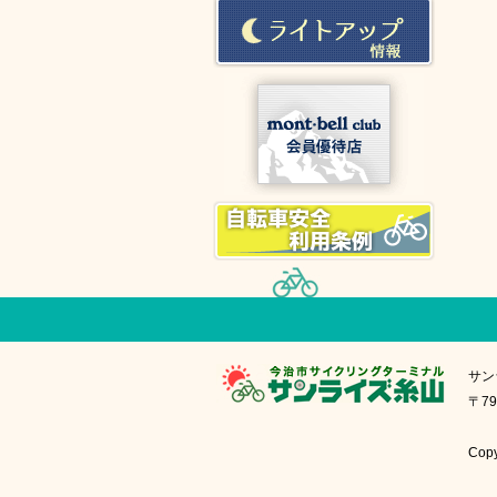
サン
〒79
Cop