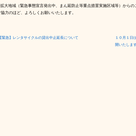
染拡大地域（緊急事態宣言発出中、まん延防止等重点措置実施区域等）からの
ご協力のほど、よろしくお願いいたします。
【緊急】レンタサイクルの貸出中止延長について
１０月１日(
開いたしま