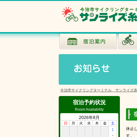
今治市サイクリングター
今治市サイクリングターミナル サンライズ
宿泊予約状況
Room Availability
2026年8月
日
月
火
水
木
金
土
休止
1
－
す。