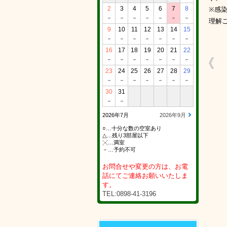
2
3
4
5
6
7
8
※感
－
－
－
－
－
－
－
理解
9
10
11
12
13
14
15
－
－
－
－
－
－
－
16
17
18
19
20
21
22
－
－
－
－
－
－
－
23
24
25
26
27
28
29
－
－
－
－
－
－
－
30
31
－
－
2026年7月
2026年9月
○…十分な数の空室あり
△…残り3部屋以下
╳…満室
－…予約不可
お問合せや変更の方は、お電
話にてご連絡お願いいたしま
す。
TEL:0898-41-3196