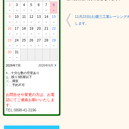
2
3
4
5
6
7
8
－
－
－
－
－
－
－
9
10
11
12
13
14
15
11月22日(土)愛三工業レーシン
－
－
－
－
－
－
－
します。
16
17
18
19
20
21
22
－
－
－
－
－
－
－
23
24
25
26
27
28
29
－
－
－
－
－
－
－
30
31
－
－
2026年7月
2026年9月
○…十分な数の空室あり
△…残り3部屋以下
╳…満室
－…予約不可
お問合せや変更の方は、お電
話にてご連絡お願いいたしま
す。
TEL:0898-41-3196