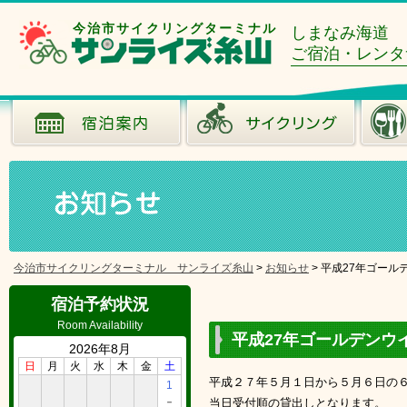
今治市サイクリングターミナル
しまなみ海道
ご宿泊・レンタ
今治市サイクリングターミナル サンライズ糸山
>
お知らせ
>
平成27年ゴール
宿泊予約状況
Room Availability
平成27年ゴールデンウ
2026年8月
日
月
火
水
木
金
土
平成２７年５月１日から５月６日の
1
－
当日受付順の貸出しとなります。