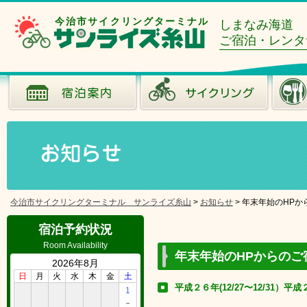
今治市サイクリングターミナル
しまなみ海道
ご宿泊・レンタ
今治市サイクリングターミナル サンライズ糸山
>
お知らせ
>
年末年始のHPか
宿泊予約状況
Room Availability
年末年始のHPからのご
2026年8月
日
月
火
水
木
金
土
平成２６年(12/27〜12/31）
1
－