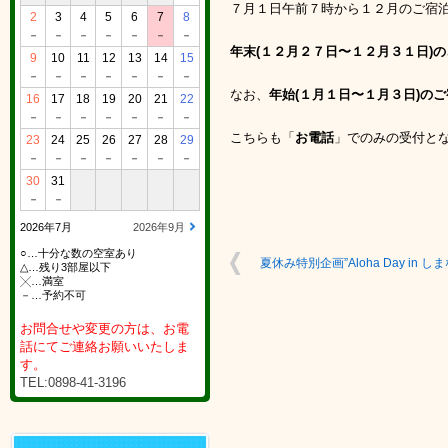
７月１日午前７時から１２月のご宿
2
3
4
5
6
7
8
－
－
－
－
－
－
－
年末(１２月２７日〜１２月３１日)
9
10
11
12
13
14
15
－
－
－
－
－
－
－
なお、
年始(１月１日〜１月３日)の
16
17
18
19
20
21
22
－
－
－
－
－
－
－
こちらも「
お電話
」でのみの受付と
23
24
25
26
27
28
29
－
－
－
－
－
－
－
30
31
－
－
2026年7月
2026年9月
○…十分な数の空室あり
夏休み特別企画”Aloha Day in し
△…残り3部屋以下
╳…満室
－…予約不可
お問合せや変更の方は、お電
話にてご連絡お願いいたしま
す。
TEL:0898-41-3196