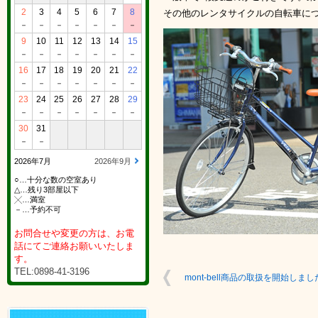
2
3
4
5
6
7
8
その他のレンタサイクルの自転車に
－
－
－
－
－
－
－
9
10
11
12
13
14
15
－
－
－
－
－
－
－
16
17
18
19
20
21
22
－
－
－
－
－
－
－
23
24
25
26
27
28
29
－
－
－
－
－
－
－
30
31
－
－
2026年7月
2026年9月
○…十分な数の空室あり
△…残り3部屋以下
╳…満室
－…予約不可
お問合せや変更の方は、お電
話にてご連絡お願いいたしま
す。
TEL:0898-41-3196
mont-bell商品の取扱を開始しま