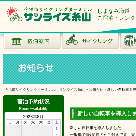
今治市サイクリングターミナル
しまなみ海道
ご宿泊・レンタ
今治市サイクリングターミナル サンライズ糸山
>
お知らせ
>
新しい自転車を
宿泊予約状況
Room Availability
新しい自転車を導入し
2026年8月
日
月
火
水
木
金
土
新しい自転車を導入しました。
1
－
一般車で6段変速のかご付きです。