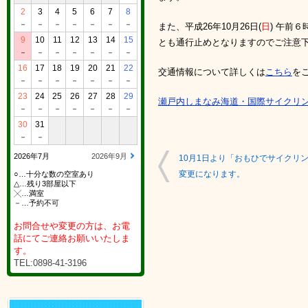
2
3
4
5
6
7
8
－
－
－
－
－
－
－
また、平成26年10月26日(
日
) 午前
9
10
11
12
13
14
15
とも通行止めとなりますのでご注意
－
－
－
－
－
－
－
16
17
18
19
20
21
22
交通情報について詳しくは
こちら
を
－
－
－
－
－
－
－
23
24
25
26
27
28
29
瀬戸内しまなみ海道・国際サイクリ
－
－
－
－
－
－
－
30
31
－
－
2026年7月
2026年9月
10月1日より「おもひでサイクリ
変更になります。
○…十分な数の空室あり
△…残り3部屋以下
╳…満室
－…予約不可
お問合せや変更の方は、お電
話にてご連絡お願いいたしま
す。
TEL:0898-41-3196