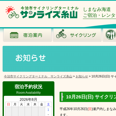
今治市サイクリングターミナル
しまなみ海道
ご宿泊・レンタ
今治市サイクリングターミナル サンライズ糸山
>
お知らせ
>
10月26日(日)
宿泊予約状況
Room Availability
10月26日(日) サイ
2026年8月
日
月
火
水
木
金
土
平成26年10月26日(
日
)
瀬戸内しまな
1
－
ます。