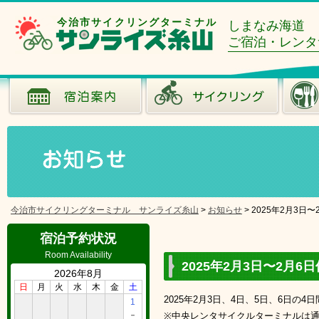
今治市サイクリングターミナル
しまなみ海道
ご宿泊・レンタ
今治市サイクリングターミナル サンライズ糸山
>
お知らせ
>
2025年2月3日
宿泊予約状況
Room Availability
2025年2月3日〜2月
2026年8月
日
月
火
水
木
金
土
2025年2月3日、4日、5日、6日
1
－
※中央レンタサイクルターミナルは