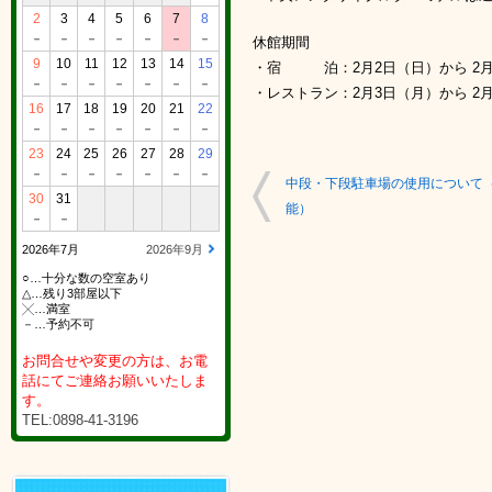
2
3
4
5
6
7
8
－
－
－
－
－
－
－
休館期間
9
10
11
12
13
14
15
・宿 泊：2月2日（日）から 2月
－
－
－
－
－
－
－
・レストラン：2月3日（月）から 2
16
17
18
19
20
21
22
－
－
－
－
－
－
－
23
24
25
26
27
28
29
－
－
－
－
－
－
－
中段・下段駐車場の使用について（R
30
31
能）
－
－
2026年7月
2026年9月
○…十分な数の空室あり
△…残り3部屋以下
╳…満室
－…予約不可
お問合せや変更の方は、お電
話にてご連絡お願いいたしま
す。
TEL:0898-41-3196