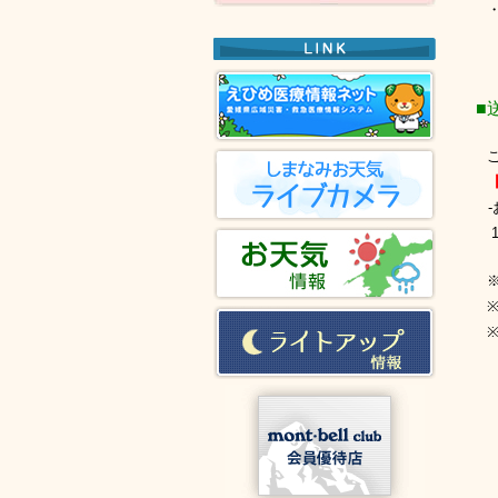
・モ
■送
ご宿
【事
-
※ 
※ 
※ 