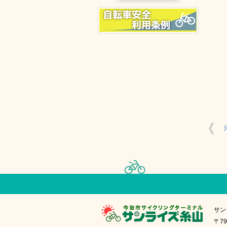
サン
〒79