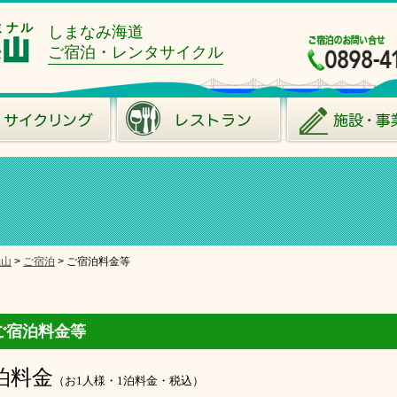
ミナル
しまなみ海道
ご宿泊・レンタサイクル
糸山
>
ご宿泊
>
ご宿泊料金等
ご宿泊料金等
泊料金
（お1人様・1泊料金・税込）