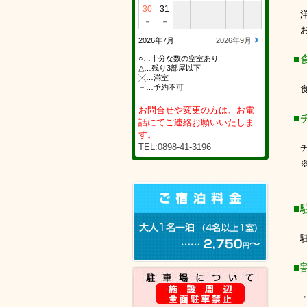
30
31
洋室
－
－
お部
2026年7月
2026年9月
■食
○…十分な数の空室あり
△…残り3部屋以下
╳…満室
－…予約不可
食事
お問合せや変更の方は、お電
■チ
話にてご連絡お願いいたしま
す。
TEL:0898-41-3196
チェ
■
駐車
■
・障