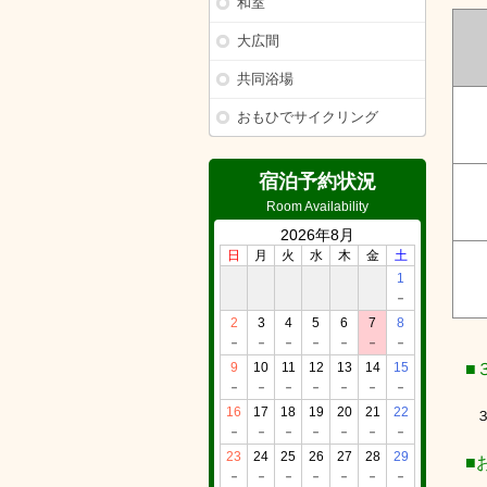
和室
大広間
共同浴場
おもひでサイクリング
宿泊予約状況
Room Availability
2026年8月
日
月
火
水
木
金
土
1
－
2
3
4
5
6
7
8
－
－
－
－
－
－
－
9
10
11
12
13
14
15
■３
－
－
－
－
－
－
－
16
17
18
19
20
21
22
３歳
－
－
－
－
－
－
－
23
24
25
26
27
28
29
■お
－
－
－
－
－
－
－