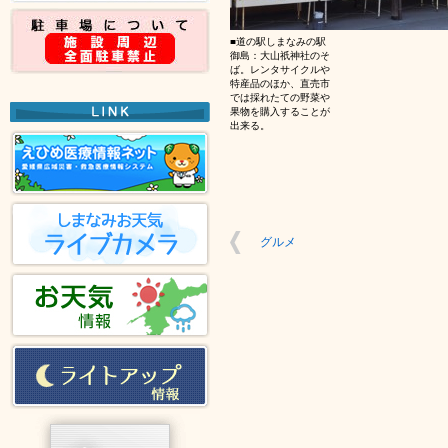
■道の駅しまなみの駅
御島：大山祇神社のそ
ば。レンタサイクルや
特産品のほか、直売市
では採れたての野菜や
果物を購入することが
出来る。
グルメ