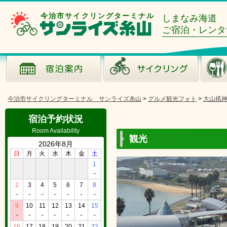
今治市サイクリングターミナル
しまなみ海道
ご宿泊・レンタ
今治市サイクリングターミナル サンライズ糸山
>
グルメ観光フォト
>
大山祇
宿泊予約状況
Room Availability
観光
2026年8月
日
月
火
水
木
金
土
1
－
2
3
4
5
6
7
8
－
－
－
－
－
－
－
9
10
11
12
13
14
15
－
－
－
－
－
－
－
16
17
18
19
20
21
22