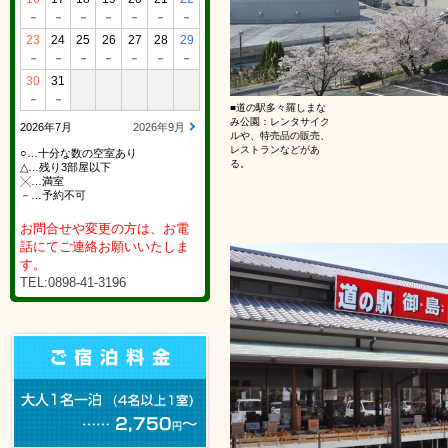
－
－
－
－
－
－
－
23
24
25
26
27
28
29
－
－
－
－
－
－
－
30
31
－
－
■道の駅多々羅しまな
み公園：レンタサイク
2026年7月
2026年9月
ルや、特売品の販売、
レストランなどがあ
○…十分な数の空室あり
る。
△…残り3部屋以下
╳…満室
－…予約不可
お問合せや変更の方は、お電
話にてご連絡お願いいたしま
す。
TEL:0898-41-3196