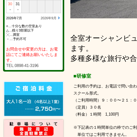
30
31
－
－
2026年7月
2026年9月
○…十分な数の空室あり
△…残り3部屋以下
╳…満室
全室オーシャンビ
－…予約不可
ます。
お問合せや変更の方は、お電
話にてご連絡お願いいたしま
多種多様な旅行や
す。
TEL:0898-41-3196
■研修室
ご利用の予約は、お電話で問い合わ
スクール形式。
（ご利用時間）９：００〜２１：０
（定員）３０名
（料金）１時間 1,100円
※下記表の１時間単位の枠でのご利
単位ではご利用できません。