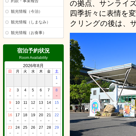
約款・事業報告
の拠点、サンライ
観光情報（今治）
四季折々に表情を
クリングの後は、
観光情報（しまなみ）
観光情報（お食事）
宿泊予約状況
Room Availability
2026年8月
日
月
火
水
木
金
土
1
－
2
3
4
5
6
7
8
－
－
－
－
－
－
－
9
10
11
12
13
14
15
－
－
－
－
－
－
－
16
17
18
19
20
21
22
－
－
－
－
－
－
－
23
24
25
26
27
28
29
－
－
－
－
－
－
－