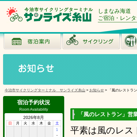
今治市サイクリングターミナル
しまなみ海道
ご宿泊・レンタ
今治市サイクリングターミナル サンライズ糸山
>
お知らせ
>
「風のレストラ
宿泊予約状況
Room Availability
「風のレストラン」営
2026年8月
日
月
火
水
木
金
土
平素は風のレス
1
－