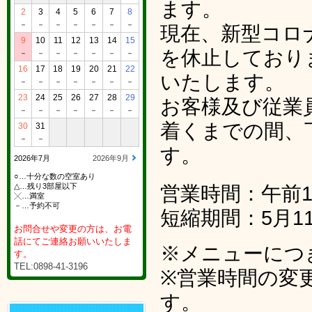
ます。
2
3
4
5
6
7
8
－
－
－
－
－
－
－
現在、新型コロ
9
10
11
12
13
14
15
を休止しており
－
－
－
－
－
－
－
16
17
18
19
20
21
22
いたします。
－
－
－
－
－
－
－
23
24
25
26
27
28
29
お客様及び従業
－
－
－
－
－
－
－
着くまでの間、
30
31
－
－
す。
2026年7月
2026年9月
○…十分な数の空室あり
△…残り3部屋以下
営業時間：午前1
╳…満室
－…予約不可
短縮期間：5月1
お問合せや変更の方は、お電
話にてご連絡お願いいたしま
※メニューにつ
す。
TEL:0898-41-3196
※営業時間の変
す。