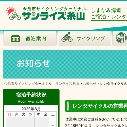
今治市サイクリングターミナル
しまなみ海道
ご宿泊・レンタ
今治市サイクリングターミナル サンライズ糸山
>
お知らせ
>
レンタサイクル
宿泊予約状況
Room Availability
レンタサイクルの営業
2026年8月
日
月
火
水
木
金
土
休業中は大変ご迷惑をおかけいたし
1
－
2月18日(土)より、レンタサイクル