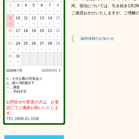
2
3
4
5
6
7
8
尚、宿泊については、引き続き2月28
－
－
－
－
－
－
－
ご迷惑おかけいたしますが、ご理解
9
10
11
12
13
14
15
－
－
－
－
－
－
－
16
17
18
19
20
21
22
－
－
－
－
－
－
－
臨時休館のお知らせ
23
24
25
26
27
28
29
－
－
－
－
－
－
－
30
31
－
－
2026年7月
2026年9月
○…十分な数の空室あり
△…残り3部屋以下
╳…満室
－…予約不可
お問合せや変更の方は、お電
話にてご連絡お願いいたしま
す。
TEL:0898-41-3196