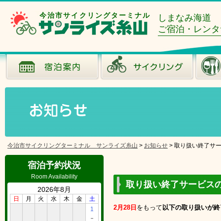
今治市サイクリングターミナル
しまなみ海道
ご宿泊・レンタ
今治市サイクリングターミナル サンライズ糸山
>
お知らせ
>
取り扱い終了サ
宿泊予約状況
Room Availability
取り扱い終了サービス
2026年8月
日
月
火
水
木
金
土
2
月28日
をもって
以下の取り扱いが終
1
－