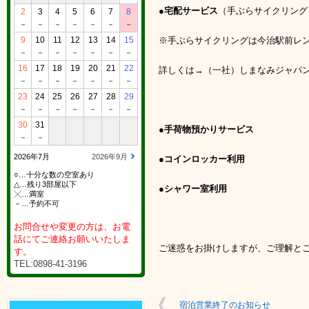
●宅配サービス
（手ぶらサイクリング
2
3
4
5
6
7
8
－
－
－
－
－
－
－
9
10
11
12
13
14
15
※手ぶらサイクリングは今治駅前レ
－
－
－
－
－
－
－
16
17
18
19
20
21
22
詳しくは→（一社）しまなみジャパン（08
－
－
－
－
－
－
－
23
24
25
26
27
28
29
－
－
－
－
－
－
－
30
31
●手荷物預かりサービス
－
－
2026年7月
2026年9月
●コインロッカー利用
○…十分な数の空室あり
△…残り3部屋以下
●シャワー室利用
╳…満室
－…予約不可
お問合せや変更の方は、お電
話にてご連絡お願いいたしま
ご迷惑をお掛けしますが、ご理解と
す。
TEL:0898-41-3196
宿泊営業終了のお知らせ