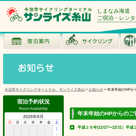
今治市サイクリングターミナル
しまなみ海道
ご宿泊・レンタ
今治市サイクリングターミナル サンライズ糸山
>
お知らせ
>
年末年始のHPか
宿泊予約状況
Room Availability
年末年始のHPからのご
2026年8月
日
月
火
水
木
金
土
平成２６年(12/27〜12/31）
1
－