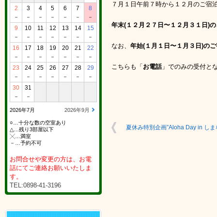
７月１日午前７時から１２月のご宿
2
3
4
5
6
7
8
－
－
－
－
－
－
－
年末(１２月２７日〜１２月３１日)
9
10
11
12
13
14
15
－
－
－
－
－
－
－
なお、
年始(１月１日〜１月３日)の
16
17
18
19
20
21
22
－
－
－
－
－
－
－
こちらも「
お電話
」でのみの受付と
23
24
25
26
27
28
29
－
－
－
－
－
－
－
30
31
－
－
2026年7月
2026年9月
○…十分な数の空室あり
夏休み特別企画”Aloha Day in し
△…残り3部屋以下
╳…満室
－…予約不可
お問合せや変更の方は、お電
話にてご連絡お願いいたしま
す。
TEL:0898-41-3196