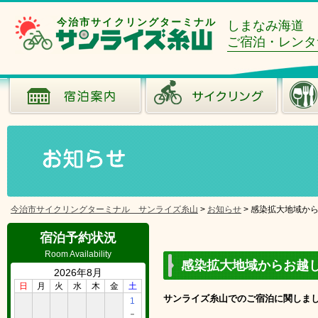
今治市サイクリングターミナル
しまなみ海道
ご宿泊・レンタ
今治市サイクリングターミナル サンライズ糸山
>
お知らせ
>
感染拡大地域か
宿泊予約状況
Room Availability
感染拡大地域からお越
2026年8月
日
月
火
水
木
金
土
サンライズ糸山でのご宿泊に関しま
1
－