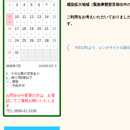
感染拡大地域（緊急事態宣言発出中
2
3
4
5
6
7
8
－
－
－
－
－
－
－
9
10
11
12
13
14
15
ご利用をお考えいただいておりまし
－
－
－
－
－
－
－
す。
16
17
18
19
20
21
22
－
－
－
－
－
－
－
23
24
25
26
27
28
29
－
－
－
－
－
－
－
6/21(月)より、レンタサイクル
30
31
－
－
2026年7月
2026年9月
○…十分な数の空室あり
△…残り3部屋以下
╳…満室
－…予約不可
お問合せや変更の方は、お電
話にてご連絡お願いいたしま
す。
TEL:0898-41-3196