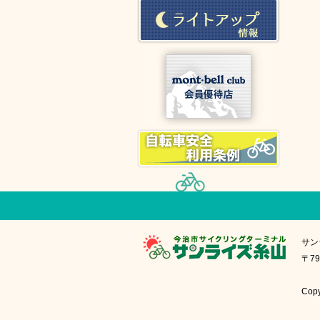
サン
〒79
Cop