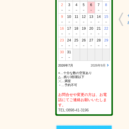
2
3
4
5
6
7
8
－
－
－
－
－
－
－
9
10
11
12
13
14
15
－
－
－
－
－
－
－
16
17
18
19
20
21
22
－
－
－
－
－
－
－
23
24
25
26
27
28
29
－
－
－
－
－
－
－
30
31
－
－
2026年7月
2026年9月
○…十分な数の空室あり
△…残り3部屋以下
╳…満室
－…予約不可
お問合せや変更の方は、お電
話にてご連絡お願いいたしま
す。
TEL:0898-41-3196