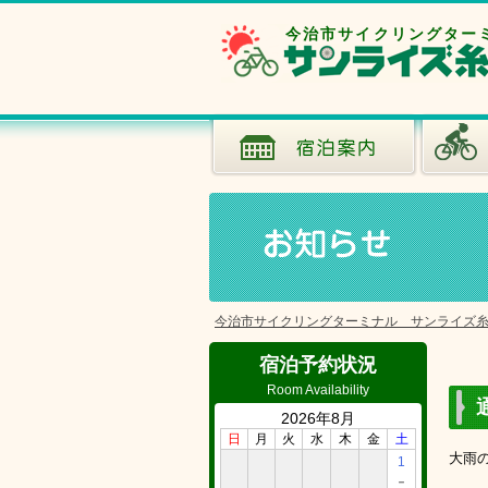
今治市サイクリングター
今治市サイクリングターミナル サンライズ
宿泊予約状況
Room Availability
2026年8月
日
月
火
水
木
金
土
大雨
1
－