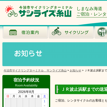
今治市サイクリングターミナル
しまなみ海道
ご宿泊・レンタ
今治市サイクリングターミナル サンライズ糸山
>
お知らせ
>
ＪＲ波止浜駅ま
宿泊予約状況
Room Availability
ＪＲ波止浜駅までの送
2026年8月
日
月
火
水
木
金
土
ご宿泊、レンタサイクルのお客様ともに
1
－