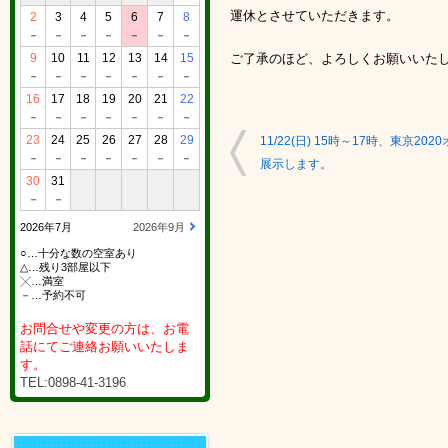
運休とさせていただきます。
2
3
4
5
6
7
8
－
－
－
－
－
－
－
9
10
11
12
13
14
15
ご了承のほど、よろしくお願いいた
－
－
－
－
－
－
－
16
17
18
19
20
21
22
－
－
－
－
－
－
－
23
24
25
26
27
28
29
11/22(日) 15時～17時、東京2
－
－
－
－
－
－
－
展示します。
30
31
－
－
2026年7月
2026年9月
○…十分な数の空室あり
△…残り3部屋以下
╳…満室
－…予約不可
お問合せや変更の方は、お電
話にてご連絡お願いいたしま
す。
TEL:0898-41-3196