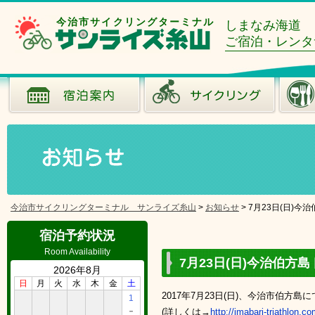
今治市サイクリングターミナル
しまなみ海道
ご宿泊・レンタ
今治市サイクリングターミナル サンライズ糸山
>
お知らせ
>
7月23日(日)今
宿泊予約状況
Room Availability
7月23日(日)今治伯方
2026年8月
日
月
火
水
木
金
土
2017年7月23日(日)、今治市伯方
1
－
(詳しくは→
http://imabari-triathlon.co