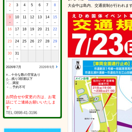
2
3
4
5
6
7
8
大会中は島内、交通規制が行われま
－
－
－
－
－
－
－
9
10
11
12
13
14
15
－
－
－
－
－
－
－
16
17
18
19
20
21
22
－
－
－
－
－
－
－
23
24
25
26
27
28
29
－
－
－
－
－
－
－
30
31
－
－
2026年7月
2026年9月
○…十分な数の空室あり
△…残り3部屋以下
╳…満室
－…予約不可
お問合せや変更の方は、お電
話にてご連絡お願いいたしま
す。
TEL:0898-41-3196