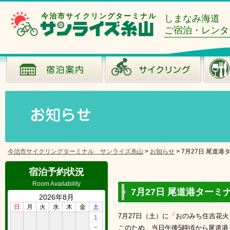
今治市サイクリングターミナル
しまなみ海道
ご宿泊・レンタ
今治市サイクリングターミナル サンライズ糸山
>
お知らせ
>
7月27日 尾道
宿泊予約状況
Room Availability
7月27日 尾道港ター
2026年8月
日
月
火
水
木
金
土
7月27日（土）に「おのみち住吉花
1
－
このため、当日午後5時頃から尾道