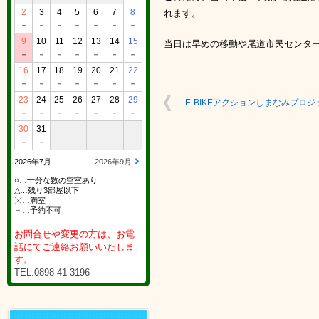
2
3
4
5
6
7
8
れます。
－
－
－
－
－
－
－
9
10
11
12
13
14
15
当日は早めの移動や尾道市民センタ
－
－
－
－
－
－
－
16
17
18
19
20
21
22
－
－
－
－
－
－
－
23
24
25
26
27
28
29
E-BIKEアクションしまなみプロ
－
－
－
－
－
－
－
30
31
－
－
2026年7月
2026年9月
○…十分な数の空室あり
△…残り3部屋以下
╳…満室
－…予約不可
お問合せや変更の方は、お電
話にてご連絡お願いいたしま
す。
TEL:0898-41-3196