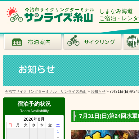
今治市サイクリングターミナル
しまなみ海道
ご宿泊・レンタ
今治市サイクリングターミナル サンライズ糸山
>
お知らせ
>
7月31日(日)第
宿泊予約状況
Room Availability
7月31日(日)第24回
2026年8月
日
月
火
水
木
金
土
1
－