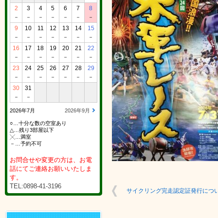
2
3
4
5
6
7
8
－
－
－
－
－
－
－
9
10
11
12
13
14
15
－
－
－
－
－
－
－
16
17
18
19
20
21
22
－
－
－
－
－
－
－
23
24
25
26
27
28
29
－
－
－
－
－
－
－
30
31
－
－
2026年7月
2026年9月
○…十分な数の空室あり
△…残り3部屋以下
╳…満室
－…予約不可
お問合せや変更の方は、お電
話にてご連絡お願いいたしま
す。
TEL:0898-41-3196
サイクリング完走認定証発行につ