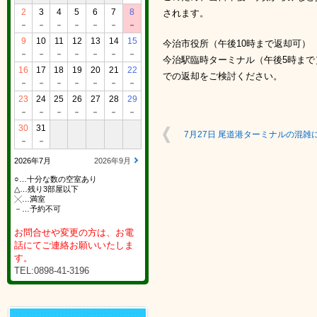
2
3
4
5
6
7
8
されます。
－
－
－
－
－
－
－
9
10
11
12
13
14
15
今治市役所（午後10時まで返却可）
－
－
－
－
－
－
－
今治駅臨時ターミナル（午後5時まで
16
17
18
19
20
21
22
での返却をご検討ください。
－
－
－
－
－
－
－
23
24
25
26
27
28
29
－
－
－
－
－
－
－
30
31
7月27日 尾道港ターミナルの混雑
－
－
2026年7月
2026年9月
○…十分な数の空室あり
△…残り3部屋以下
╳…満室
－…予約不可
お問合せや変更の方は、お電
話にてご連絡お願いいたしま
す。
TEL:0898-41-3196