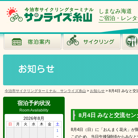
今治市サイクリングターミナル
しまなみ海道
ご宿泊・レンタ
今治市サイクリングターミナル サンライズ糸山
>
お知らせ
>
8月4日 みなと
宿泊予約状況
Room Availability
8月4日 みなと交流セ
2026年8月
日
月
火
水
木
金
土
8月4日（日）に「おんまく花火」が
1
－
このため、当日午後5時頃からみな