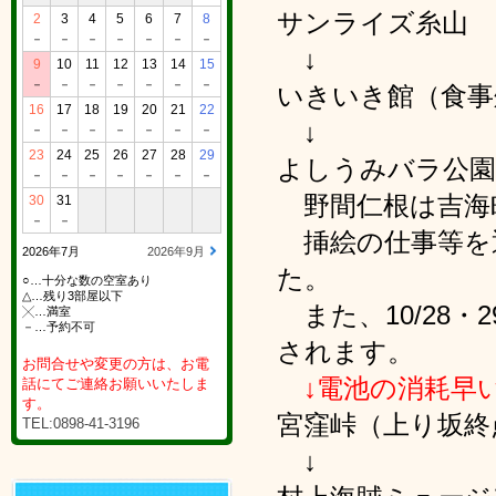
サンライズ糸山
2
3
4
5
6
7
8
－
－
－
－
－
－
－
↓
9
10
11
12
13
14
15
－
－
－
－
－
－
－
いきいき館（食事
16
17
18
19
20
21
22
↓
－
－
－
－
－
－
－
23
24
25
26
27
28
29
よしうみバラ公園
－
－
－
－
－
－
－
野間仁根は吉海
30
31
－
－
挿絵の仕事等を
2026年7月
2026年9月
た。
○…十分な数の空室あり
△…残り3部屋以下
また、10/28
╳…満室
－…予約不可
されます。
お問合せや変更の方は、お電
↓電池の消耗早
話にてご連絡お願いいたしま
す。
宮窪峠（上り坂終
TEL:0898-41-3196
↓