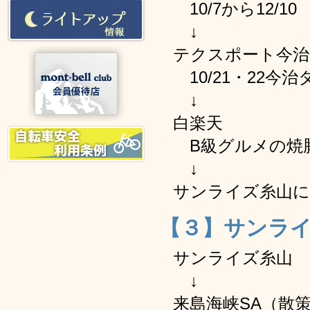
10/7から12/
↓
テクスポート今治
10/21・22今
↓
白楽天
B級グルメの焼
↓
サンライズ糸山に
【３】サンライ
サンライズ糸山
↓
来島海峡SA（散