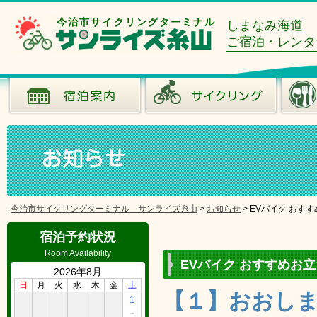
今治市サイクリングターミナル
しまなみ海道
ご宿泊・レンタ
今治市サイクリングターミナル サンライズ糸山
>
お知らせ
>
EVバイク おす
宿泊予約状況
Room Availability
EVバイク おすすめお
2026年8月
日
月
火
水
木
金
土
【１】おおし
1
－