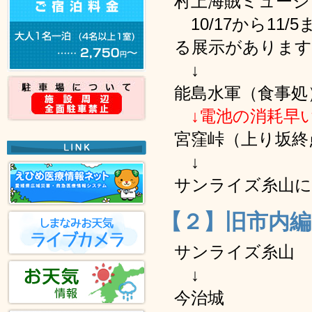
村上海賊ミュージ
10/17から11
る展示があります
↓
能島水軍（食事処
↓電池の消耗早
宮窪峠（上り坂終
↓
サンライズ糸山に
【２】旧市内編
サンライズ糸山
↓
今治城