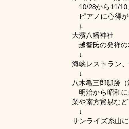
10/28から11/
ピアノに心得が
↓
大濱八幡神社
越智氏の発祥の
↓
海峡レストラン、
↓
八木亀三郎邸跡（
明治から昭和に
業や南方貿易など
↓
サンライズ糸山に