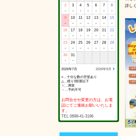
2
3
4
5
6
7
8
詳し
－
－
－
－
－
－
－
9
10
11
12
13
14
15
－
－
－
－
－
－
－
16
17
18
19
20
21
22
－
－
－
－
－
－
－
23
24
25
26
27
28
29
－
－
－
－
－
－
－
30
31
－
－
2026年7月
2026年9月
○…十分な数の空室あり
△…残り3部屋以下
╳…満室
－…予約不可
お問合せや変更の方は、お電
話にてご連絡お願いいたしま
す。
TEL:0898-41-3196