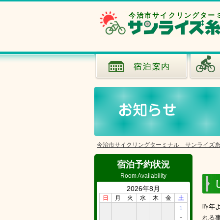
今治市サイクリングター
今治市サイクリングターミナル サンライズ
宿泊予約状況
Room Availability
2026年8月
日
月
火
水
木
金
土
昨年
1
－
れる