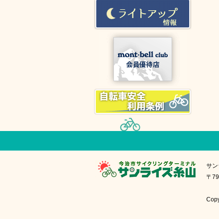
サン
〒79
Cop