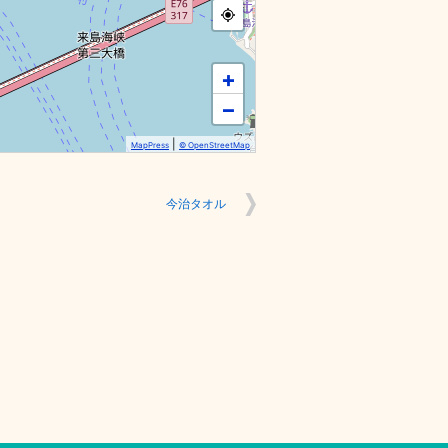
+
−
|
MapPress
© OpenStreetMap
今治タオル