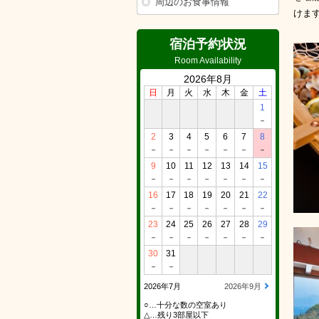
周辺のお食事情報
けま
宿泊予約状況
Room Availability
2026年8月
日
月
火
水
木
金
土
1
－
2
3
4
5
6
7
8
－
－
－
－
－
－
－
9
10
11
12
13
14
15
－
－
－
－
－
－
－
16
17
18
19
20
21
22
－
－
－
－
－
－
－
23
24
25
26
27
28
29
－
－
－
－
－
－
－
30
31
－
－
2026年7月
2026年9月
○…十分な数の空室あり
△…残り3部屋以下