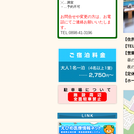
╳…満室
－…予約不可
お問合せや変更の方は、お電
話にてご連絡お願いいたしま
す。
TEL:0898-41-3196
【住
【TE
【営
昼の
夜の部
【定
【ホ