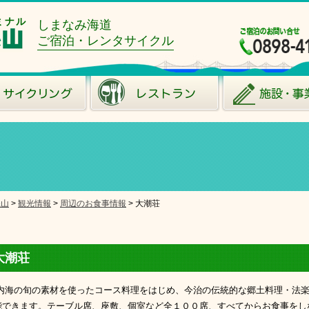
ミナル
しまなみ海道
ご宿泊・レンタサイクル
糸山
>
観光情報
>
周辺のお食事情報
>
大潮荘
大潮荘
内海の旬の素材を使ったコース料理をはじめ、今治の伝統的な郷土料理・法楽
能できます。テーブル席、座敷、個室など全１００席、すべてからお食事をし