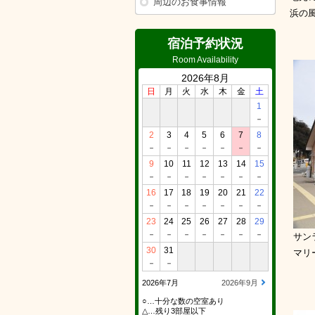
周辺のお食事情報
浜の
宿泊予約状況
Room Availability
2026年8月
日
月
火
水
木
金
土
1
－
2
3
4
5
6
7
8
－
－
－
－
－
－
－
9
10
11
12
13
14
15
－
－
－
－
－
－
－
16
17
18
19
20
21
22
－
－
－
－
－
－
－
23
24
25
26
27
28
29
－
－
－
－
－
－
－
サン
30
31
マリ
－
－
2026年7月
2026年9月
○…十分な数の空室あり
△…残り3部屋以下