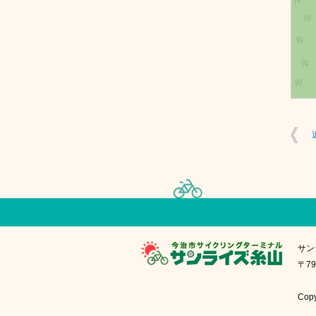
サン
〒79
Cop