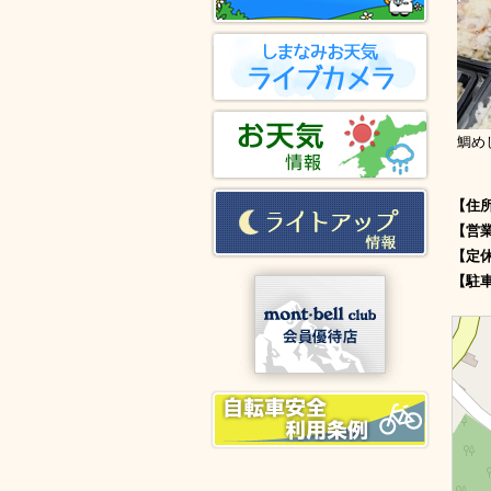
鯛め
【住
【営
【定
【駐