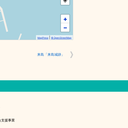
+
−
|
MapPress
© OpenStreetMap
来島「来島城跡」
8
り総合支援事業