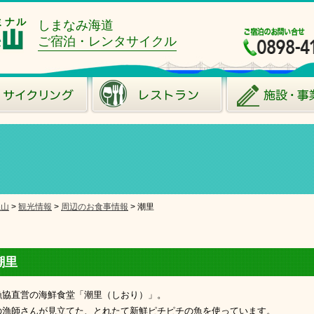
ミナル
しまなみ海道
ご宿泊・レンタサイクル
糸山
>
観光情報
>
周辺のお食事情報
>
潮里
潮里
漁協直営の海鮮食堂「潮里（しおり）」。
の漁師さんが見立てた、とれたて新鮮ピチピチの魚を使っています。